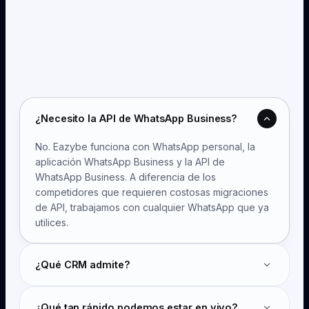
¿Necesito la API de WhatsApp Business?
No. Eazybe funciona con WhatsApp personal, la
aplicación WhatsApp Business y la API de
WhatsApp Business. A diferencia de los
competidores que requieren costosas migraciones
de API, trabajamos con cualquier WhatsApp que ya
utilices.
¿Qué CRM admite?
Contamos con integraciones nativas para HubSpot,
¿Qué tan rápido podemos estar en vivo?
Salesforce, Zoho CRM, Bitrix24, LeadSquared y