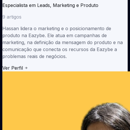
Bitrix24 WhatsApp
Integração
Histórias de Clientes
Especialista em Leads, Marketing e Produto
B24
CRM + tarefas + chat
Veja como times multiplicaram por 10 o ROI no
WhatsApp
9
artigos
LeadSquared WhatsApp
Integração
LSQ
Captura e nutrição de leads
Falar com Vendas
Hassan lidera o marketing e o posicionamento de
Agendar uma demo personalizada
Freshworks WhatsApp
Integração
produto na Eazybe. Ele atua em campanhas de
Freshsales + Freshdesk
marketing, na definição da mensagem do produto e na
comunicação que conecta os recursos da Eazybe a
Google Sheets WhatsApp
Integração
problemas reais de negócios.
Planilha como CRM
API personalizada WhatsApp
Integração
Ver Perfil
Webhooks + API REST
Todas as integrações →