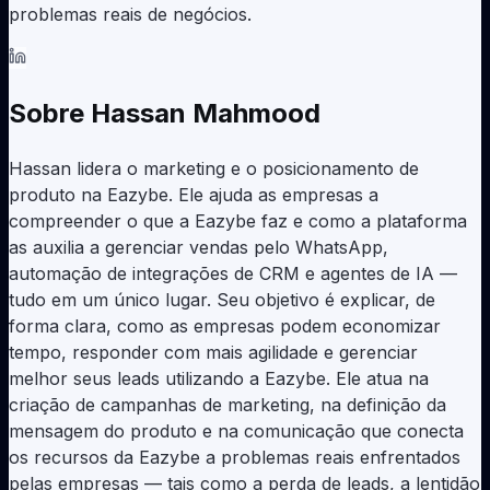
Bitrix24 WhatsApp
Integração
Histórias de Clientes
problemas reais de negócios.
B24
CRM + tarefas + chat
Veja como times multiplicaram por 10 o ROI no
WhatsApp
LeadSquared WhatsApp
Integração
LSQ
Captura e nutrição de leads
Falar com Vendas
Sobre
Hassan Mahmood
Agendar uma demo personalizada
Freshworks WhatsApp
Integração
Freshsales + Freshdesk
Hassan lidera o marketing e o posicionamento de
Google Sheets WhatsApp
Integração
produto na Eazybe. Ele ajuda as empresas a
Planilha como CRM
compreender o que a Eazybe faz e como a plataforma
as auxilia a gerenciar vendas pelo WhatsApp,
API personalizada WhatsApp
Integração
automação de integrações de CRM e agentes de IA —
Webhooks + API REST
tudo em um único lugar. Seu objetivo é explicar, de
Todas as integrações →
forma clara, como as empresas podem economizar
tempo, responder com mais agilidade e gerenciar
melhor seus leads utilizando a Eazybe. Ele atua na
criação de campanhas de marketing, na definição da
mensagem do produto e na comunicação que conecta
os recursos da Eazybe a problemas reais enfrentados
pelas empresas — tais como a perda de leads, a lentidão