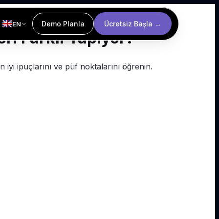
Demo Planla
Ücretsiz Başla →
EN
leri Farklı Yapıyor?
en iyi ipuçlarını ve püf noktalarını öğrenin.