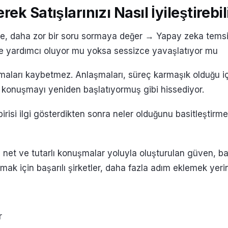
ek Satışlarınızı Nasıl İyileştirebil
nce, daha zor bir soru sormaya değer → Yapay zeka temsilc
ne yardımcı oluyor mu yoksa sessizce yavaşlatıyor mu
maları kaybetmez. Anlaşmaları, süreç karmaşık olduğu içi
nde konuşmayı yeniden başlatıyormuş gibi hissediyor.
birisi ilgi gösterdikten sonra neler olduğunu basitleştirm
 net ve tutarlı konuşmalar yoluyla oluşturulan güven, 
rmak için başarılı şirketler, daha fazla adım eklemek yerine
r