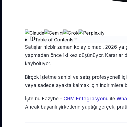
Table of Contents
Satışlar hiçbir zaman kolay olmadı. 2026'ya girerken, eskiden gizli kalan sorunlar çok daha hızlı bir şekilde ortaya çıkıyor. Müşteriler harcama
yapmadan önce iki kez düşünüyor. Kararlar da
kayboluyor.
Birçok işletme sahibi ve satış profesyoneli i
veya sadece ayakta kalmak için indirimlere be
İşte bu Eazybe -
CRM Entegrasyonu
ile
Wha
Ancak başarılı şirketlerin yaptığı gerçek, prati