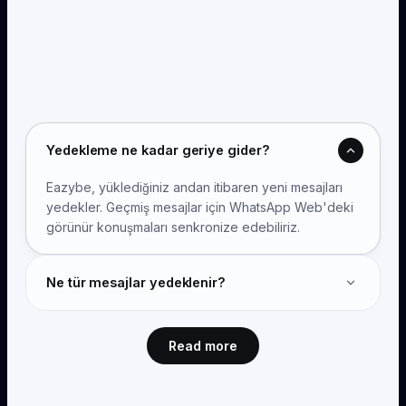
Yedekleme ne kadar geriye gider?
Eazybe, yüklediğiniz andan itibaren yeni mesajları
yedekler. Geçmiş mesajlar için WhatsApp Web'deki
görünür konuşmaları senkronize edebiliriz.
Ne tür mesajlar yedeklenir?
Her şey; metin, resimler, videolar, belgeler, sesli
notlar, konum paylaşımları ve kişiler. Tüm ek türleri
Read more
dahildir.