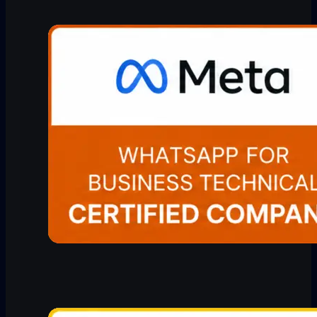
Bitrix24 WhatsApp
Entegrasyonu
Planlayıcı
Yardım Merkezi
Freshdesk WhatsApp
Entegrasyonu
Gelir Gelen Kutusu
Karşılaştırma
LeadSquared WhatsApp
Entegrasyonu
Temsilci Radarı
Fiyatlar
Tüm entegrasyonlar →
WhatsApp Copilot
Hakkımızda
WhatsApp CRM
Tüm özellikler →