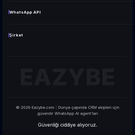
Canlı Sohbet Widget'ı Oluştur
YENİ
Sohbet Bağlantısı Oluştur
YENİ
WhatsApp API
WhatsApp Şablonu
YENİ
Birlikte Çalışma
WhatsApp QR Kod Oluşturucu
YENİ
Şablonlar
Şirket
Yayın
Hakkımızda
Tüm WhatsApp API →
Kariyer
İŞE ALIYORUZ!
Partner Olun
İletişim
© 2026 Eazybe.com
|
Dünya çapında CRM ekipleri için
güvenilir WhatsApp AI agent'ları
Güvenliği ciddiye alıyoruz.