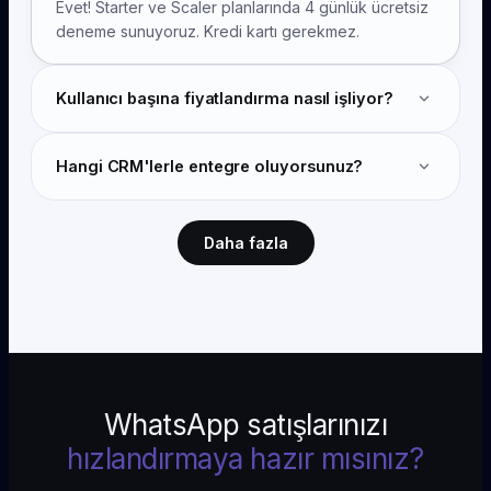
Evet! Starter ve Scaler planlarında 4 günlük ücretsiz
deneme sunuyoruz. Kredi kartı gerekmez.
Kullanıcı başına fiyatlandırma nasıl işliyor?
Eazybe'yi aktif kullanan her ekip üyesi için ödeme
Hangi CRM'lerle entegre oluyorsunuz?
yaparsınız. Kullanıcı, WhatsApp konuşmalarını
CRM'inize senkronize eden herkesidir.
Starter, HubSpot, Zoho CRM, Bitrix24 ve Google
Sheets ile entegre olur. Scaler, Salesforce ve
Daha fazla
webhook entegrasyonları ekler. AI planlar özel
API'ler ekler.
WhatsApp satışlarınızı
hızlandırmaya hazır mısınız?