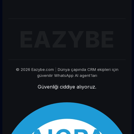
Yayın
Hakkımızda
Tüm WhatsApp API →
Kariyer
İŞE ALIYORUZ!
Partner Olun
İletişim
© 2026 Eazybe.com
|
Dünya çapında CRM ekipleri için
güvenilir WhatsApp AI agent'ları
Güvenliği ciddiye alıyoruz.