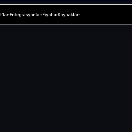
'lar
Entegrasyonlar
Fiyatlar
Kaynaklar
▾
▾
▾