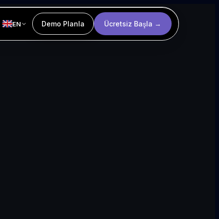
Demo Planla
Ücretsiz Başla →
EN