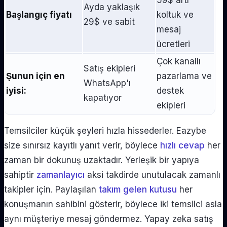
59$ artı
Ayda yaklaşık
Başlangıç ​​fiyatı
koltuk ve
29$ ve sabit
mesaj
ücretleri
Çok kanallı
Satış ekipleri
Şunun için en
pazarlama ve
WhatsApp'ı
iyisi:
destek
kapatıyor
ekipleri
Temsilciler küçük şeyleri hızla hissederler. Eazybe
size sınırsız kayıtlı yanıt verir, böylece
hızlı cevap
her
zaman bir dokunuş uzaktadır. Yerleşik bir yapıya
sahiptir
zamanlayıcı
aksi takdirde unutulacak zamanlı
takipler için. Paylaşılan
takım gelen kutusu
her
konuşmanın sahibini gösterir, böylece iki temsilci asla
aynı müşteriye mesaj göndermez. Yapay zeka satış