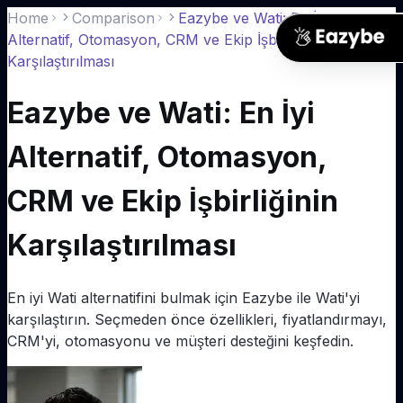
Home
Comparison
Eazybe ve Wati: En İyi
Alternatif, Otomasyon, CRM ve Ekip İşbirliğinin
Karşılaştırılması
Eazybe ve Wati: En İyi
Agent'lar
Demo Planla
Alternatif, Otomasyon,
CRM Sync Agent
Entegrasyonlar
Her WhatsApp sohbetini otomatik olarak CRM'inize
kaydeder
CRM ve Ekip İşbirliğinin
HubSpot WhatsApp
Entegrasyonu
Fiyatlar
Lead Qualification Agent
Çift yönlü senkronizasyon
En iyi temsilciniz gibi 7/24 lead nitelendirir
Karşılaştırılması
Salesforce WhatsApp
Entegrasyonu
Kaynaklar
Revenue Agent
Deal'lar, kişiler, aktiviteler
Yarıda kalmış deal'ları daha ölmeden tespit eder
En iyi Wati alternatifini bulmak için Eazybe ile Wati'yi
Zoho CRM WhatsApp
Entegrasyonu
Blog
Z
karşılaştırın. Seçmeden önce özellikleri, fiyatlandırmayı,
Customer Success Agent
Yerel Zoho senkronizasyonu
WhatsApp satış playbook'ları ve rehberleri
Bilgi tabanınızla 7/24 destek sağlar
CRM'yi, otomasyonu ve müşteri desteğini keşfedin.
Pipedrive WhatsApp
Entegrasyonu
Yardım Merkezi
Agent Builder
Pipeline otomatik senkron
Dokümanlar, eğitimler, API referansı
Kullanım senaryonuza özel agent'lar