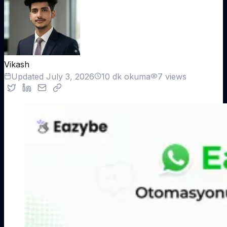
Bitrix24 WhatsApp
Entegrasyonu
Müşteri Hikâyeleri
B24
CRM + görevler + sohbet
Ekiplerin WhatsApp ROI'larını 10× nasıl artırdığını
görün
LeadSquared WhatsApp
Entegrasyonu
LSQ
Lead toplama + besleme
Satışla İletişime Geç
Kişiselleştirilmiş bir demo planla
Freshworks WhatsApp
Entegrasyonu
Vikash
Freshsales + Freshdesk
Updated
July 3, 2026
10
dk okuma
7
views
Google Sheets WhatsApp
Entegrasyonu
CRM gibi tablo
Özel API WhatsApp
Entegrasyonu
Webhook + REST API
Tüm entegrasyonlar →